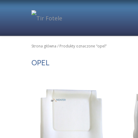
Przejdź
do
treści
Strona główna
/ Produkty oznaczone “opel”
OPEL