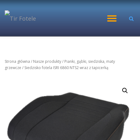
Przejdź
WŁĄC
do
treści
NAWI
Strona główna
/
Nasze produkty
/
Pianki, gąbki, siedziska, maty
grzewcze
/ Siedzisko fotela ISRI 6860 NTS2 wraz z tapicerką