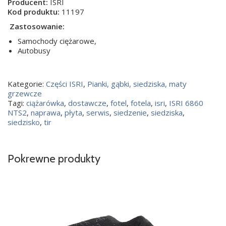
Producent:
ISRI
Kod produktu:
11197
Zastosowanie:
Samochody ciężarowe,
Autobusy
Kategorie:
Części ISRI
,
Pianki, gąbki, siedziska, maty
grzewcze
Tagi:
ciążarówka
,
dostawcze
,
fotel
,
fotela
,
isri
,
ISRI 6860
NTS2
,
naprawa
,
płyta
,
serwis
,
siedzenie
,
siedziska
,
siedzisko
,
tir
Pokrewne produkty