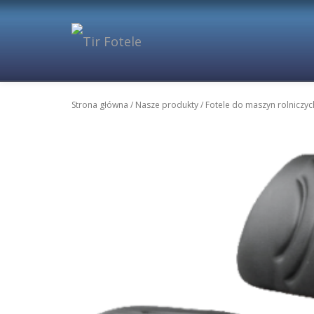
Przejdź
do
treści
Strona główna
/
Nasze produkty
/
Fotele do maszyn rolniczyc