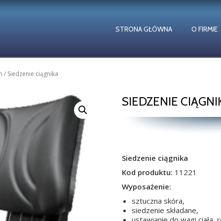
STRONA GŁÓWNA
O FIRMIE
h
/ Siedzenie ciągnika
SIEDZENIE CIĄGNI
Siedzenie ciągnika
Kod produktu:
11221
Wyposażenie:
sztuczna skóra,
siedzenie składane,
ustawianie do wagi ciała, 