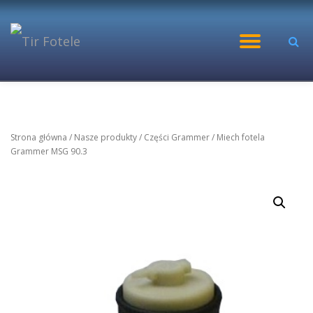
Przejdź
WŁĄC
do
treści
NAWI
Strona główna
/
Nasze produkty
/
Części Grammer
/ Miech fotela
Grammer MSG 90.3