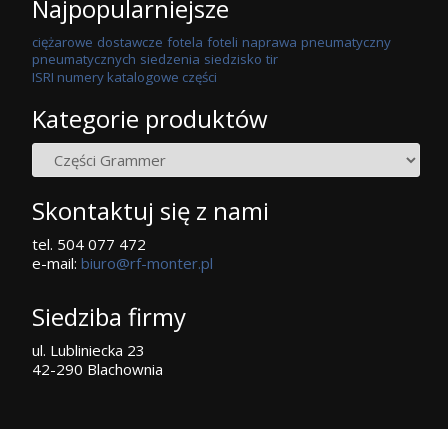
Najpopularniejsze
ciężarowe
dostawcze
fotela
foteli
naprawa
pneumatyczny
pneumatycznych
siedzenia
siedzisko
tir
ISRI numery katalogowe części
Kategorie produktów
Skontaktuj się z nami
tel. 504 077 472
e-mail:
biuro@rf-monter.pl
Siedziba firmy
ul. Lubliniecka 23
42-290 Blachownia
D
Profesjonalna
naprawa foteli TIR
oraz
części zamienne do foteli
// Copyright © RF Monter